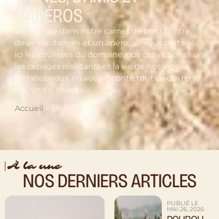
D’APÉROS
Bienvenue dans notre carnet de bord ! Entre
deux vendanges et un apéro, on vous partage
ici les coulisses du domaine, nos convictions sur
les cépages résistants et la vie de nos vignes.
Installez-vous, on vous raconte tout ce qui rend
nos vins si vivants.
Accueil
>
Blog
À la une
NOS DERNIERS ARTICLES
PUBLIÉ LE
MAI 26, 2026