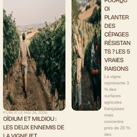
POURQU
OI
PLANTER
DES
CÉPAGES
RÉSISTAN
TS ? LES 5
VRAIES
RAISONS
La vigne
représente 3
% des
surfaces
agricoles
françaises
PUBLIÉ LE MAI 26, 2026
mais
OÏDIUM ET MILDIOU :
concentre
LES DEUX ENNEMIS DE
près de 20 %
des
LA VIGNE (ET