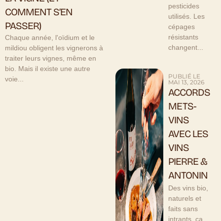
pesticides
COMMENT S’EN
utilisés. Les
PASSER)
cépages
résistants
Chaque année, l'oïdium et le
changent...
mildiou obligent les vignerons à
traiter leurs vignes, même en
bio. Mais il existe une autre
PUBLIÉ LE
voie...
MAI 13, 2026
ACCORDS
METS-
VINS
AVEC LES
VINS
PIERRE &
ANTONIN
Des vins bio,
naturels et
faits sans
intrants, ça