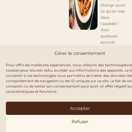
change aussi
ce qu'on met
dans
l'assiette !
Voici
quelques
accords
simples, de...
Gérer le consentement
Pour offrir les meilleures expériences, nous utilisons des technologies te
PUBLIÉ LE
MAI 5, 2026
cookies pour stocker et/ou accéder aux informations des appareils. Le fa
« LES
consentir à ces technologies nous permettra de traiter des données tell
comportement de navigation ou les ID uniques sur ce site. Le fait de ne
CÉPAGES
consentir ou de retirer son consentement peut avoir un effet négatif su
RÉSISTAN
caractéristiques et fonctions.
TS, C’EST
L’AVENIR
Accepter
DU VIN »
Refuser
—