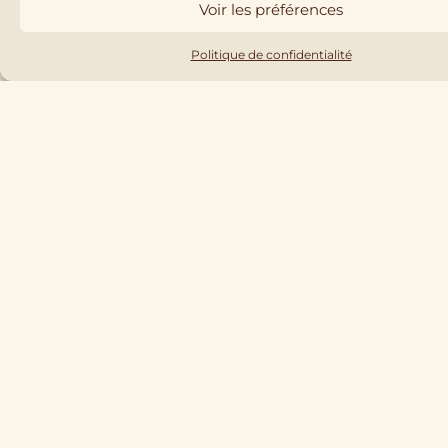
RENCONT
Voir les préférences
RE AVEC
ANTONIN
Politique de confidentialité
DE
PIERRE &
ANTONIN
Cépages
résistants,
vinification
sans intrants,
marchés
internationau
x — Antonin,
co-fondateur
de Pierre &
Antonin,
raconte le
projet, ses
convictions et
pourquoi il...