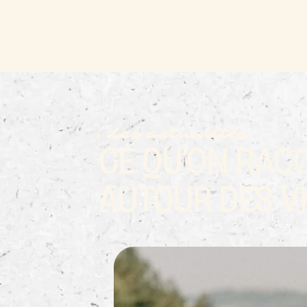
Les actualités
CE QU’ON RAC
AUTOUR DES V