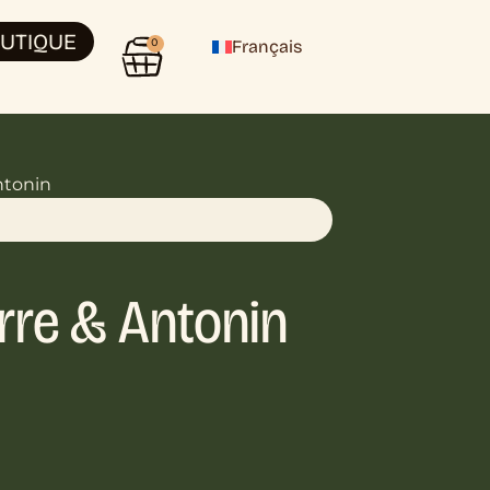
UTIQUE
0
Français
ntonin
rre & Antonin