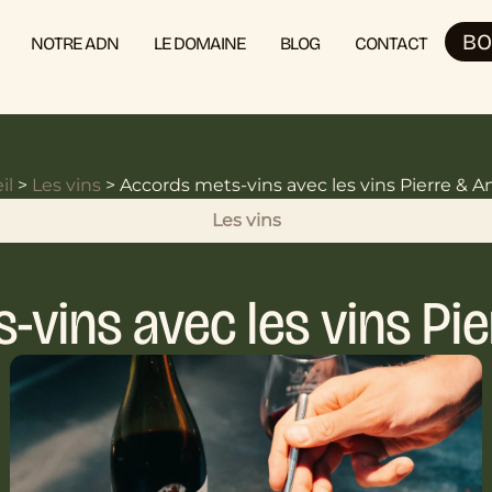
BO
NOTRE ADN
LE DOMAINE
BLOG
CONTACT
il
>
Les vins
>
Accords mets-vins avec les vins Pierre & A
Les vins
-vins avec les vins Pie