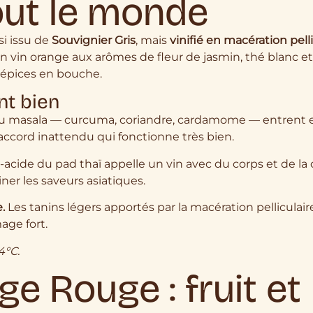
out le monde
si issu de
Souvignier Gris
, mais
vinifié en macération pell
: un vin orange aux arômes de fleur de jasmin, thé blanc 
’épices en bouche.
nt bien
u masala — curcuma, coriandre, cardamome — entrent 
 accord inattendu qui fonctionne très bien.
acide du pad thaï appelle un vin avec du corps et de la
er les saveurs asiatiques.
.
Les tanins légers apportés par la macération pelliculai
age fort.
4°C.
ge Rouge : fruit et