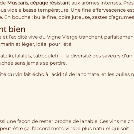
r de
Muscaris
,
cépage résistant
aux arômes intenses. Press
ous vide à basse température. Une fine effervescence est 
e. En bouche : bulle fine, poire juteuse, zestes d’agrumes
nt bien
 et l’acidité vive du Vigne Vierge tranchent parfaitement l
arin et léger, idéal pour l’été.
ziki, falafels, tabbouleh — la diversité des saveurs d’un
chée sans jamais se perdre.
ité du vin fait écho à l’acidité de la tomate, et les bulles
aussi une façon de rester proche de la table. Ces vins ne c
ut-être ça, l’accord mets-vins le plus naturel qui soit.