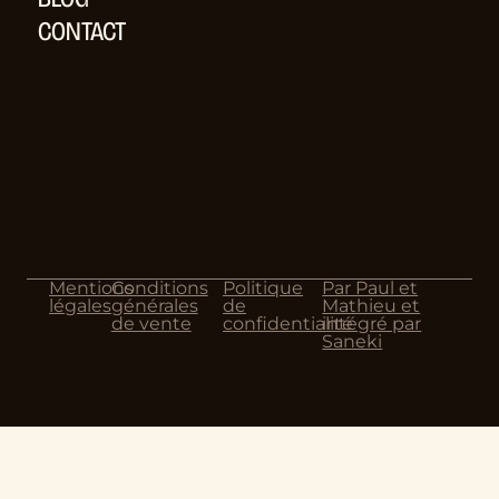
CONTACT
Mentions
Conditions
Politique
Par Paul et
légales
générales
de
Mathieu et
de vente
confidentialité
intégré par
Saneki