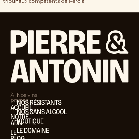
tribunaux compétents de Perols
À
Nos vins
propos
NOS RÉSISTANTS
ACCUEIL
NOS SANS ALCOOL
NOTRE
BOUTIQUE
ADN
LE DOMAINE
LE
BLOG