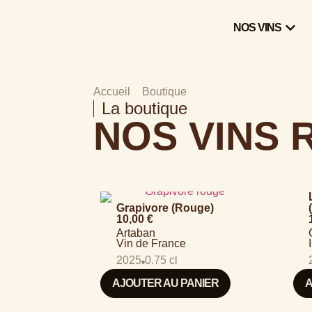
NOS VINS
Accueil
>
Boutique
>
ROUGE
La boutique
NOS VINS
Grapivore (Rouge)
10,00
€
Artaban
Vin de France
2025
0.75 cl
AJOUTER AU PANIER
A