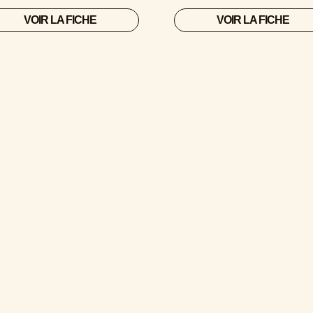
VOIR LA FICHE
VOIR LA FICHE
Nos gammes
PLUTÔT TEAM
OU
TEAM TRANQU
Certains aiment quand ça pétille
: amateurs de bulles qui 
soleil pointe. Et puis il y a
ceux pour qui la vie est un long
rouge léger, posé, sans press