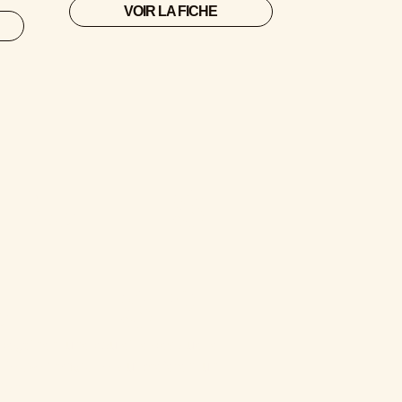
VOIR LA FICHE
 BULLES
ILLES ?
dégainent une bouteille dès que le
 fleuve tranquille
, qui préfèrent un
ion.