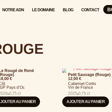
B
NOTRE ADN
LE DOMAINE
BLOG
CONTACT
ROUGE
Le Rougé de René
(Rouge)
Petit Sauvage (Rouge)
18,00
€
12,00
€
Côt
Cabernet Cortis
IGP Pays d’Oc
Vin de France
2026
0.75 cl
2025
0.75 cl
JOUTER AU PANIER
AJOUTER AU PANIER