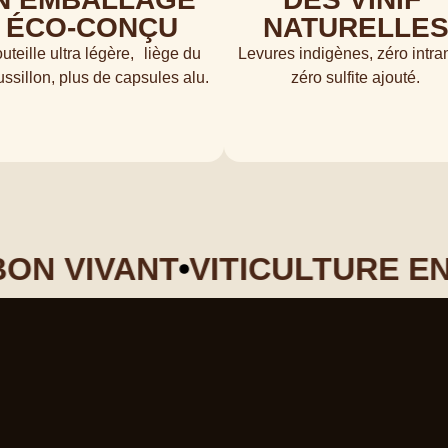
ÉCO-CONÇU
NATURELLE
uteille ultra légère, liège du
Levures indigènes, zéro intran
ssillon, plus de capsules alu.
zéro sulfite ajouté.
N VIVANT
VITICULTURE EN