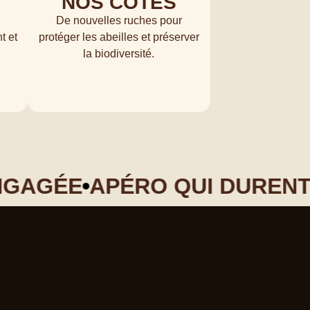
NOS CÔTÉS
S
De nouvelles ruches pour
t et
protéger les abeilles et préserver
la biodiversité.
GAGÉE
APÉRO QUI DURENT
V