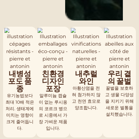
내병성
친환경
내추럴
우리 곁
포도 품
디자인
와인
의 꿀벌
종
포장
아황산염을 전
꿀벌을 보호하
혀 첨가하지 않
고 생물 다양성
유기농법보다
알루미늄 캡슐
고 천연 효모로
을 지키기 위해
최대 10배 적은
이 없는 루시옹
양조합니다.
새로운 벌통을
처리. 생태계에
의 코르크 병으
설치했습니다.
미치는 영향이
로 시중에서 가
크게 줄어듭니
장 가벼운 제품
다.
입니다.