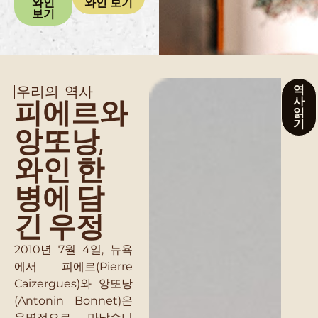
와인
와인 보기
보기
우리의 역사
역
사
피에르와
읽
기
앙또낭,
와인 한
병에 담
긴 우정
2010년 7월 4일, 뉴욕
에서 피에르(Pierre
Caizergues)와 앙또낭
(Antonin Bonnet)은
운명적으로 만났습니