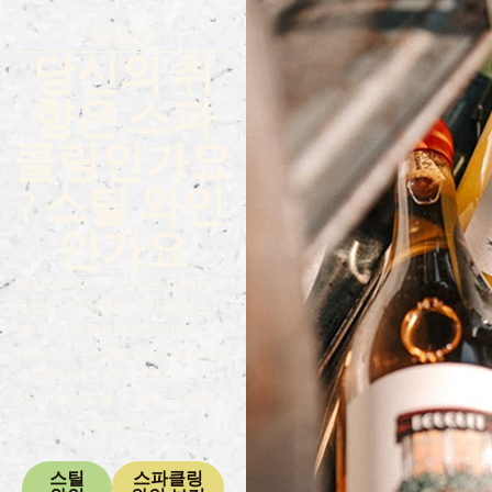
제품군
당신의 취
향은 스파
클링인가요
? 스틸 와인
인가요
햇살이 비치기만 해도 설레는 마
음으로 스파클링 와인을 찾는 ‘버
블 마니아’들이 있죠. 반면, 고요
하게 흐르는 강물 같은 일상 속에
서 편안하고 부드러운 레드 와인
한 잔의 여유를 사랑하는 분들도
있습니다.
스틸
스파클링