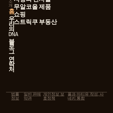
소
개
무알코올 제품
홈
쇼핑
우
스트릭쿠 부동산
리
의
DNA
블
로
그
연
락
처
법률
일반 판매
개인정보 보
폴과 마티유 작성, 사
정보
약관
호정책
네키 통합