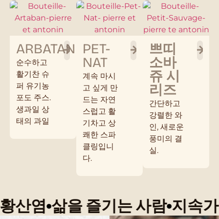
ARBATAN
PET-
쁘띠
NAT
소바
순수하고
쥬 시
활기찬 슈
계속 마시
퍼 유기농
리즈
고 싶게 만
포도 주스.
드는 자연
간단하고
생과일 상
스럽고 활
강렬한 와
태의 과일
기차고 상
인, 새로운
쾌한 스파
풍미의 결
클링입니
실.
다.
산염
삶을 즐기는 사람
지속가능한